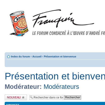
Forum FRANQUIN
Forum consacré à l'oeuvre d'André Franquin et au 9ème art
Index du forum
‹
Accueil
‹
Présentation et bienvenue
Présentation et bienve
Modérateur:
Modérateurs
Publier un nouveau
sujet
ANNONCES