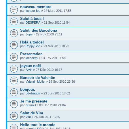
nouveau membre
par
lecteur fou
» 24 Mars 2011 17:55
Salut à tous !
par
DESPERA
» 21 Sep 2010 11:54
Salut, dès Barcelona
par
Jope
» 27 Nov 2009 23:11
Hola a todos!
par
PoppyBec
» 23 Mai 2010 18:22
Presentation
par
leecoktai
» 04 Fév 2011 4:54
joyeux noël
par
Alvin
» 27 Déc 2010 16:17
Bonsoir de Valentin
par
Valentin Mollet
» 18 Sep 2010 23:36
bonjour.
par
dd-dragon
» 23 Juin 2010 17:02
Je me presente
par
dr kilikil
» 09 Déc 2010 21:04
Salut de Vim
par
Vim
» 26 Jan 2011 13:55
Hello tout le monde
par
maruko229
» 24 Jan 2011 15:15