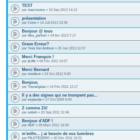
TEST
par
macrosens
» 16 Sep 2013 14:12
présentation
par
Corto
» 14 Juil 2013 10:35
Bonjour @ tous
par
bleu_parfum
» 24 Avr 2013 7:17
Grave Erreur?
par
Yves Ker Ambrun
» 26 Jan 2013 11:57
Merci Franquin !
par
jirofle
» 09 Fév 2011 14:57
Merci Bernard
par
monlivre
» 24 Oct 2012 9:00
Bonjour,
par
Tourangeau
» 14 Fév 2011 13:17
Il y a des signes qui ne trompent pas...
par
espacela
» 27 Oct 2009 9:09
Z comme Zö!
par
sebeh
» 20 Sep 2011 12:46
Bonjour d'ADF !
par
ADF
» 09 Mars 2012 18:59
m'enfin... j ai besoin de vos lumières
par
PILOTEZERO
» 30 Déc 2011 19:22