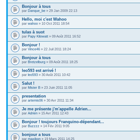
Bonjour à tous
par
Danque_be
» 29 Jan 2009 22:13
Hello, moi c'est Wahoo
par
wahoo
» 10 Oct 2011 18:54
tulas à suot
par
Papy Kilowatt
» 09 Août 2011 16:52
Bonjour !
par
Vince46
» 22 Juil 2011 18:24
Bonjour à tous
par
Bretzelburg
» 09 Août 2011 18:25
leo593 est arrivé !
par
leo593
» 30 Août 2011 10:42
Salut !
par
Mister B
» 23 Juin 2011 11:05
presentation
par
artemis06
» 30 Avr 2011 11:34
Je me présente j'm'appelle Adrien...
par
Adrien
» 15 Avr 2011 12:43
Bonjour ! toujours Franquino-dépendant...
par
Buzzzz
» 14 Fév 2011 9:05
bonjour a tous
par
maxibon
» 19 Mars 2011 14:25