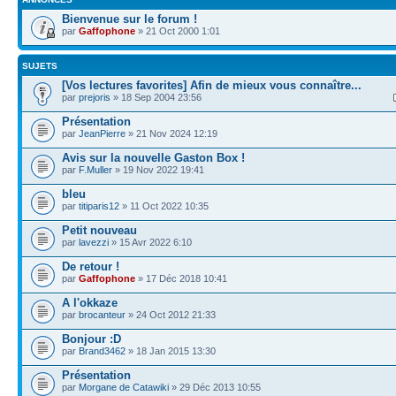
Bienvenue sur le forum !
par
Gaffophone
» 21 Oct 2000 1:01
SUJETS
[Vos lectures favorites] Afin de mieux vous connaître...
par
prejoris
» 18 Sep 2004 23:56
Présentation
par
JeanPierre
» 21 Nov 2024 12:19
Avis sur la nouvelle Gaston Box !
par
F.Muller
» 19 Nov 2022 19:41
bleu
par
titiparis12
» 11 Oct 2022 10:35
Petit nouveau
par
lavezzi
» 15 Avr 2022 6:10
De retour !
par
Gaffophone
» 17 Déc 2018 10:41
A l'okkaze
par
brocanteur
» 24 Oct 2012 21:33
Bonjour :D
par
Brand3462
» 18 Jan 2015 13:30
Présentation
par
Morgane de Catawiki
» 29 Déc 2013 10:55