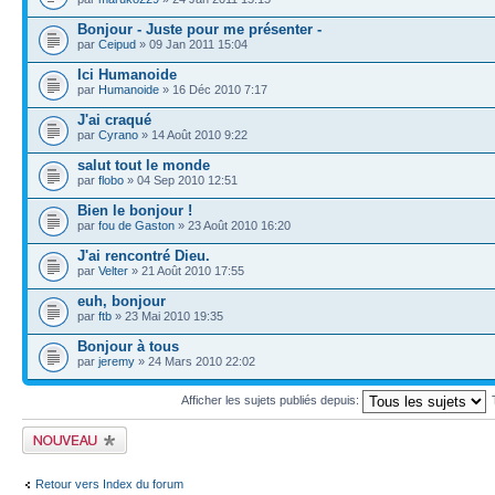
Bonjour - Juste pour me présenter -
par
Ceipud
» 09 Jan 2011 15:04
Ici Humanoide
par
Humanoide
» 16 Déc 2010 7:17
J'ai craqué
par
Cyrano
» 14 Août 2010 9:22
salut tout le monde
par
flobo
» 04 Sep 2010 12:51
Bien le bonjour !
par
fou de Gaston
» 23 Août 2010 16:20
J'ai rencontré Dieu.
par
Velter
» 21 Août 2010 17:55
euh, bonjour
par
ftb
» 23 Mai 2010 19:35
Bonjour à tous
par
jeremy
» 24 Mars 2010 22:02
Afficher les sujets publiés depuis:
Publier un nouveau
sujet
Retour vers Index du forum