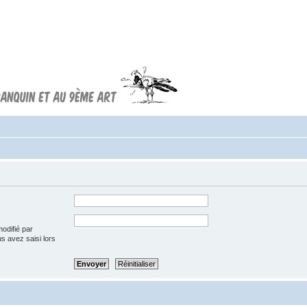
Forum FRANQUIN
Forum consacré à l'oeuvre d'André
Franquin et au 9ème art
modifié par
us avez saisi lors