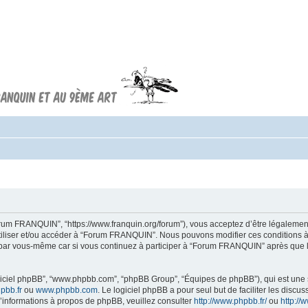
Forum FRANQUIN
Forum consacré à l'oeuvre d'André
Franquin et au 9ème art
rum FRANQUIN”, “https://www.franquin.org/forum”), vous acceptez d’être légalement
 utiliser et/ou accéder à “Forum FRANQUIN”. Nous pouvons modifier ces conditions 
a par vous-même car si vous continuez à participer à “Forum FRANQUIN” après que le
logiciel phpBB”, “www.phpbb.com”, “phpBB Group”, “Équipes de phpBB”), qui est une s
pbb.fr
ou
www.phpbb.com
. Le logiciel phpBB a pour seul but de faciliter les disc
informations à propos de phpBB, veuillez consulter
http://www.phpbb.fr/
ou
http:/