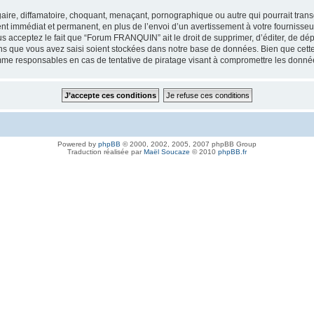
aire, diffamatoire, choquant, menaçant, pornographique ou autre qui pourrait tran
nt immédiat et permanent, en plus de l’envoi d’un avertissement à votre fournisseur
s acceptez le fait que “Forum FRANQUIN” ait le droit de supprimer, d’éditer, de dép
ions que vous avez saisi soient stockées dans notre base de données. Bien que cette
e responsables en cas de tentative de piratage visant à compromettre les donné
Powered by
phpBB
© 2000, 2002, 2005, 2007 phpBB Group
Traduction réalisée par
Maël Soucaze
© 2010
phpBB.fr