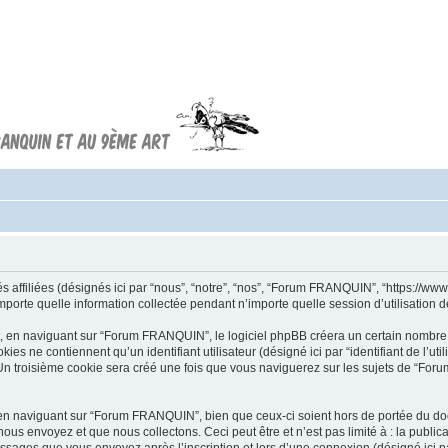
Forum FRANQUIN
Forum consacré à l'oeuvre d'André
Franquin et au 9ème art
filiées (désignés ici par “nous”, “notre”, “nos”, “Forum FRANQUIN”, “https://www.fran
te quelle information collectée pendant n’importe quelle session d’utilisation de 
 en naviguant sur “Forum FRANQUIN”, le logiciel phpBB créera un certain nombre de 
s ne contiennent qu’un identifiant utilisateur (désigné ici par “identifiant de l’util
n troisième cookie sera créé une fois que vous naviguerez sur les sujets de “Forum 
en naviguant sur “Forum FRANQUIN”, bien que ceux-ci soient hors de portée du doc
us envoyez et que nous collectons. Ceci peut être et n’est pas limité à : la publi