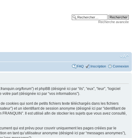
Recherche avancée
FAQ
Inscription
Connexion
quin.org/forum”) et phpBB (désigné ici par “ils”, “eux”, “leur”, “logiciel
votre part (désignée ici par “vos informations”).
cookies qui sont de petits fichiers texte téléchargés dans les fichiers
isateur”) et un identifiant de session anonyme (désigné ici par “identifiant de
FRANQUIN”. Il est utilisé afin de stocker les sujets que vous avez consulté,
ument qui est prévu pour couvrir uniquement les pages créées par le
cation en tant qu’utilisateur anonyme (désigné ici par “messages anonymes”),