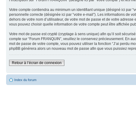
l’inscription sur “Forum FRANQUIN” (désigné ici par “votre compte”) et les m
Votre compte contiendra au minimum un identifiant unique (désigné ici par “vo
personnelle correcte (désignée ici par “votre e-mail”). Les informations de
dehors de votre nom d’utilisateur, de votre mot de passe et de votre adresse
vous pouvez choisir quelle information de votre compte peut être affichée pub
Votre mot de passe est crypté (cryptage à sens unique) afin qu’il soit sécuri
compte sur “Forum FRANQUIN”, veuillez le conservez précieusement. En aucu
mot de passe de votre compte, vous pouvez utiliser la fonction “J’ai perdu mo
phpBB générera alors un nouveau mot de passe afin que vous puissiez repre
Retour à l’écran de connexion
Index du forum