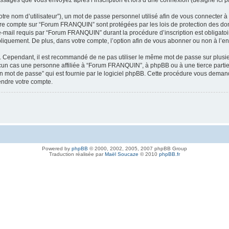
essages que vous envoyez après l’inscription et lors d’une connexion (désigné ici 
tre nom d’utilisateur”), un mot de passe personnel utilisé afin de vous connecter à
 votre compte sur “Forum FRANQUIN” sont protégées par les lois de protection des d
 e-mail requis par “Forum FRANQUIN” durant la procédure d’inscription est obligatoi
liquement. De plus, dans votre compte, l’option afin de vous abonner ou non à l’en
sé. Cependant, il est recommandé de ne pas utiliser le même mot de passe sur plusieu
n cas une personne affiliée à “Forum FRANQUIN”, à phpBB ou à une tierce partie 
n mot de passe” qui est fournie par le logiciel phpBB. Cette procédure vous demander
ndre votre compte.
Powered by
phpBB
© 2000, 2002, 2005, 2007 phpBB Group
Traduction réalisée par
Maël Soucaze
© 2010
phpBB.fr