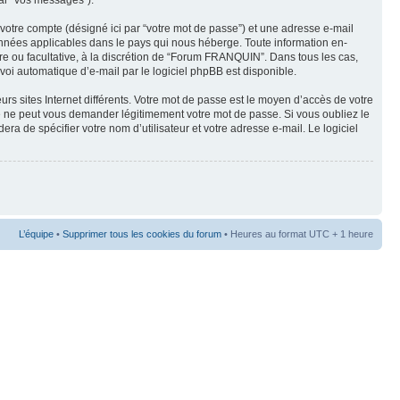
par “vos messages”).
 votre compte (désigné ici par “votre mot de passe”) et une adresse e-mail
onnées applicables dans le pays qui nous héberge. Toute information en-
re ou facultative, à la discrétion de “Forum FRANQUIN”. Dans tous les cas,
voi automatique d’e-mail par le logiciel phpBB est disponible.
rs sites Internet différents. Votre mot de passe est le moyen d’accès de votre
ne peut vous demander légitimement votre mot de passe. Si vous oubliez le
a de spécifier votre nom d’utilisateur et votre adresse e-mail. Le logiciel
L’équipe
•
Supprimer tous les cookies du forum
• Heures au format UTC + 1 heure