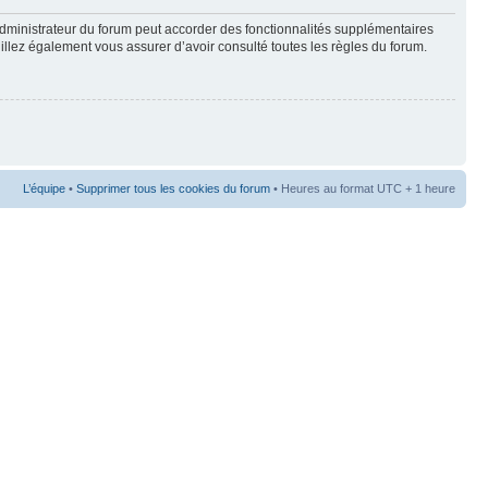
administrateur du forum peut accorder des fonctionnalités supplémentaires
euillez également vous assurer d’avoir consulté toutes les règles du forum.
L’équipe
•
Supprimer tous les cookies du forum
• Heures au format UTC + 1 heure