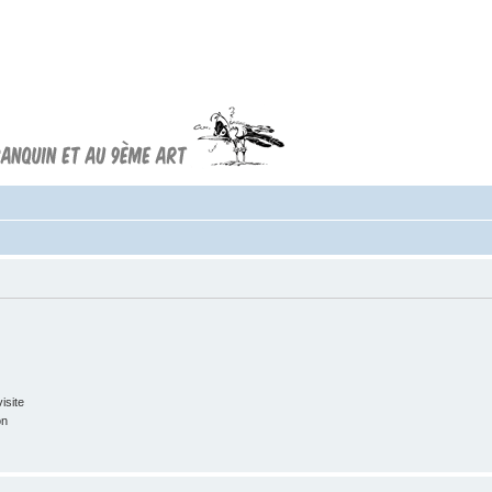
Forum FRANQUIN
Forum consacré à l'oeuvre d'André
Franquin et au 9ème art
isite
on