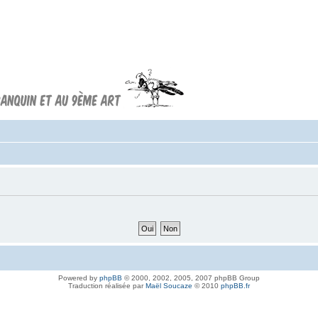
Forum FRANQUIN
Forum consacré à l'oeuvre d'André
Franquin et au 9ème art
Powered by
phpBB
© 2000, 2002, 2005, 2007 phpBB Group
Traduction réalisée par
Maël Soucaze
© 2010
phpBB.fr