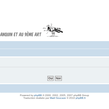
Forum FRANQUIN
Forum consacré à l'oeuvre d'André
Franquin et au 9ème art
Powered by
phpBB
© 2000, 2002, 2005, 2007 phpBB Group
Traduction réalisée par
Maël Soucaze
© 2010
phpBB.fr