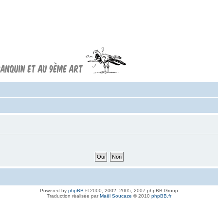
Forum FRANQUIN
Forum consacré à l'oeuvre d'André
Franquin et au 9ème art
Powered by
phpBB
© 2000, 2002, 2005, 2007 phpBB Group
Traduction réalisée par
Maël Soucaze
© 2010
phpBB.fr