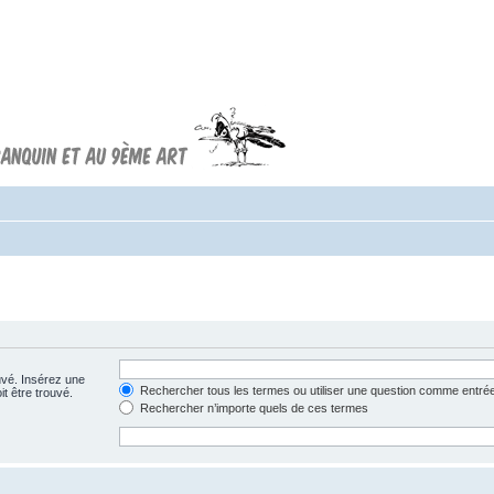
Forum FRANQUIN
Forum consacré à l'oeuvre d'André
Franquin et au 9ème art
uvé. Insérez une
Rechercher tous les termes ou utiliser une question comme entré
t être trouvé.
Rechercher n’importe quels de ces termes