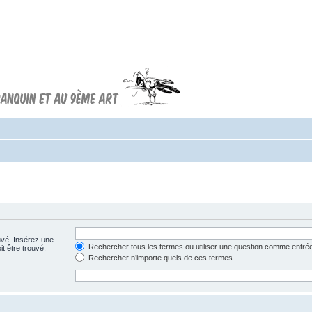
Forum FRANQUIN
Forum consacré à l'oeuvre d'André
Franquin et au 9ème art
uvé. Insérez une
Rechercher tous les termes ou utiliser une question comme entré
t être trouvé.
Rechercher n’importe quels de ces termes