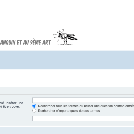
Forum FRANQUIN
Forum consacré à l'oeuvre d'André
Franquin et au 9ème art
uvé. Insérez une
Rechercher tous les termes ou utiliser une question comme entré
t être trouvé.
Rechercher n’importe quels de ces termes