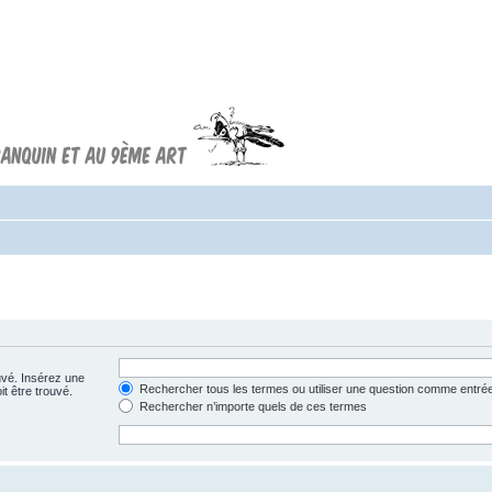
Forum FRANQUIN
Forum consacré à l'oeuvre d'André
Franquin et au 9ème art
uvé. Insérez une
Rechercher tous les termes ou utiliser une question comme entré
t être trouvé.
Rechercher n’importe quels de ces termes