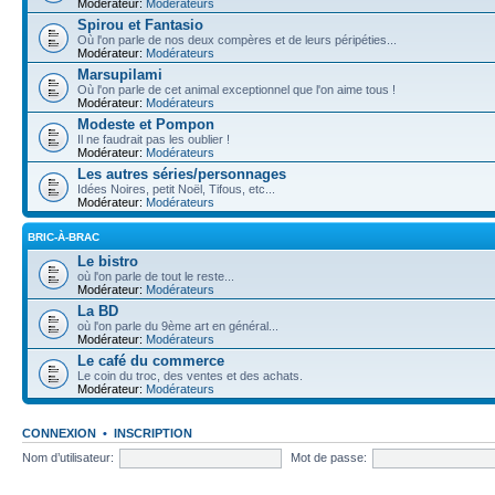
Modérateur:
Modérateurs
Spirou et Fantasio
Où l'on parle de nos deux compères et de leurs péripéties...
Modérateur:
Modérateurs
Marsupilami
Où l'on parle de cet animal exceptionnel que l'on aime tous !
Modérateur:
Modérateurs
Modeste et Pompon
Il ne faudrait pas les oublier !
Modérateur:
Modérateurs
Les autres séries/personnages
Idées Noires, petit Noël, Tifous, etc...
Modérateur:
Modérateurs
BRIC-À-BRAC
Le bistro
où l'on parle de tout le reste...
Modérateur:
Modérateurs
La BD
où l'on parle du 9ème art en général...
Modérateur:
Modérateurs
Le café du commerce
Le coin du troc, des ventes et des achats.
Modérateur:
Modérateurs
CONNEXION
•
INSCRIPTION
Nom d’utilisateur:
Mot de passe: