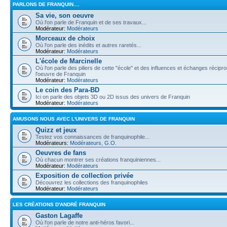
PARLONS DE FRANQUIN....
Sa vie, son oeuvre
Où l'on parle de Franquin et de ses travaux...
Modérateur:
Modérateurs
Morceaux de choix
Où l'on parle des inédits et autres raretés...
Modérateur:
Modérateurs
L'école de Marcinelle
Où l'on parle des piliers de cette "école" et des influences et échanges récip
l'oeuvre de Franquin
Modérateur:
Modérateurs
Le coin des Para-BD
Ici on parle des objets 3D ou 2D issus des univers de Franquin
Modérateur:
Modérateurs
AMUSONS NOUS AVEC L'UNIVERS DE FRANQUIN
Quizz et jeux
Testez vos connaissances de franquinophile...
Modérateurs:
Modérateurs
,
G.O.
Oeuvres de fans
Où chacun montrer ses créations franquiniennes...
Modérateur:
Modérateurs
Exposition de collection privée
Découvrez les collections des franquinophiles
Modérateur:
Modérateurs
LES CRÉATIONS D'ANDRÉ FRANQUIN
Gaston Lagaffe
Où l'on parle de notre anti-héros favori...