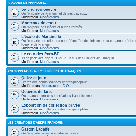
PARLONS DE FRANQUIN....
Sa vie, son oeuvre
Où l'on parle de Franquin et de ses travaux...
Modérateur:
Modérateurs
Morceaux de choix
Où l'on parle des inédits et autres raretés...
Modérateur:
Modérateurs
L'école de Marcinelle
Où l'on parle des piliers de cette "école" et des influences et échanges récip
l'oeuvre de Franquin
Modérateur:
Modérateurs
Le coin des Para-BD
Ici on parle des objets 3D ou 2D issus des univers de Franquin
Modérateur:
Modérateurs
AMUSONS NOUS AVEC L'UNIVERS DE FRANQUIN
Quizz et jeux
Testez vos connaissances de franquinophile...
Modérateurs:
Modérateurs
,
G.O.
Oeuvres de fans
Où chacun montrer ses créations franquiniennes...
Modérateur:
Modérateurs
Exposition de collection privée
Découvrez les collections des franquinophiles
Modérateur:
Modérateurs
LES CRÉATIONS D'ANDRÉ FRANQUIN
Gaston Lagaffe
Où l'on parle de notre anti-héros favori...