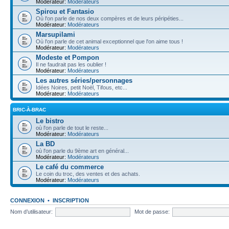
Modérateur:
Modérateurs
Spirou et Fantasio
Où l'on parle de nos deux compères et de leurs péripéties...
Modérateur:
Modérateurs
Marsupilami
Où l'on parle de cet animal exceptionnel que l'on aime tous !
Modérateur:
Modérateurs
Modeste et Pompon
Il ne faudrait pas les oublier !
Modérateur:
Modérateurs
Les autres séries/personnages
Idées Noires, petit Noël, Tifous, etc...
Modérateur:
Modérateurs
BRIC-À-BRAC
Le bistro
où l'on parle de tout le reste...
Modérateur:
Modérateurs
La BD
où l'on parle du 9ème art en général...
Modérateur:
Modérateurs
Le café du commerce
Le coin du troc, des ventes et des achats.
Modérateur:
Modérateurs
CONNEXION
•
INSCRIPTION
Nom d’utilisateur:
Mot de passe: