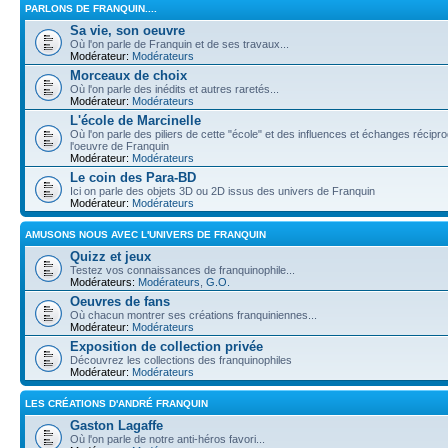
PARLONS DE FRANQUIN....
Sa vie, son oeuvre
Où l'on parle de Franquin et de ses travaux...
Modérateur:
Modérateurs
Morceaux de choix
Où l'on parle des inédits et autres raretés...
Modérateur:
Modérateurs
L'école de Marcinelle
Où l'on parle des piliers de cette "école" et des influences et échanges récip
l'oeuvre de Franquin
Modérateur:
Modérateurs
Le coin des Para-BD
Ici on parle des objets 3D ou 2D issus des univers de Franquin
Modérateur:
Modérateurs
AMUSONS NOUS AVEC L'UNIVERS DE FRANQUIN
Quizz et jeux
Testez vos connaissances de franquinophile...
Modérateurs:
Modérateurs
,
G.O.
Oeuvres de fans
Où chacun montrer ses créations franquiniennes...
Modérateur:
Modérateurs
Exposition de collection privée
Découvrez les collections des franquinophiles
Modérateur:
Modérateurs
LES CRÉATIONS D'ANDRÉ FRANQUIN
Gaston Lagaffe
Où l'on parle de notre anti-héros favori...