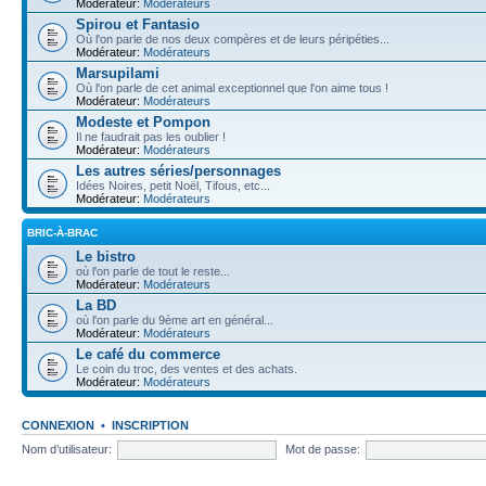
Modérateur:
Modérateurs
Spirou et Fantasio
Où l'on parle de nos deux compères et de leurs péripéties...
Modérateur:
Modérateurs
Marsupilami
Où l'on parle de cet animal exceptionnel que l'on aime tous !
Modérateur:
Modérateurs
Modeste et Pompon
Il ne faudrait pas les oublier !
Modérateur:
Modérateurs
Les autres séries/personnages
Idées Noires, petit Noël, Tifous, etc...
Modérateur:
Modérateurs
BRIC-À-BRAC
Le bistro
où l'on parle de tout le reste...
Modérateur:
Modérateurs
La BD
où l'on parle du 9ème art en général...
Modérateur:
Modérateurs
Le café du commerce
Le coin du troc, des ventes et des achats.
Modérateur:
Modérateurs
CONNEXION
•
INSCRIPTION
Nom d’utilisateur:
Mot de passe: