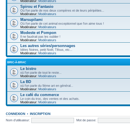
Modérateur:
Modérateurs
Spirou et Fantasio
Où l'on parle de nos deux compères et de leurs péripéties...
Modérateur:
Modérateurs
Marsupilami
Où l'on parle de cet animal exceptionnel que l'on aime tous !
Modérateur:
Modérateurs
Modeste et Pompon
Il ne faudrait pas les oublier !
Modérateur:
Modérateurs
Les autres séries/personnages
Idées Noires, petit Noël, Tifous, etc...
Modérateur:
Modérateurs
BRIC-À-BRAC
Le bistro
où l'on parle de tout le reste...
Modérateur:
Modérateurs
La BD
où l'on parle du 9ème art en général...
Modérateur:
Modérateurs
Le café du commerce
Le coin du troc, des ventes et des achats.
Modérateur:
Modérateurs
CONNEXION
•
INSCRIPTION
Nom d’utilisateur:
Mot de passe: