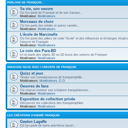
PARLONS DE FRANQUIN....
Sa vie, son oeuvre
Où l'on parle de Franquin et de ses travaux...
Modérateur:
Modérateurs
Morceaux de choix
Où l'on parle des inédits et autres raretés...
Modérateur:
Modérateurs
L'école de Marcinelle
Où l'on parle des piliers de cette "école" et des influences et échanges récip
l'oeuvre de Franquin
Modérateur:
Modérateurs
Le coin des Para-BD
Ici on parle des objets 3D ou 2D issus des univers de Franquin
Modérateur:
Modérateurs
AMUSONS NOUS AVEC L'UNIVERS DE FRANQUIN
Quizz et jeux
Testez vos connaissances de franquinophile...
Modérateurs:
Modérateurs
,
G.O.
Oeuvres de fans
Où chacun montrer ses créations franquiniennes...
Modérateur:
Modérateurs
Exposition de collection privée
Découvrez les collections des franquinophiles
Modérateur:
Modérateurs
LES CRÉATIONS D'ANDRÉ FRANQUIN
Gaston Lagaffe
Où l'on parle de notre anti-héros favori...