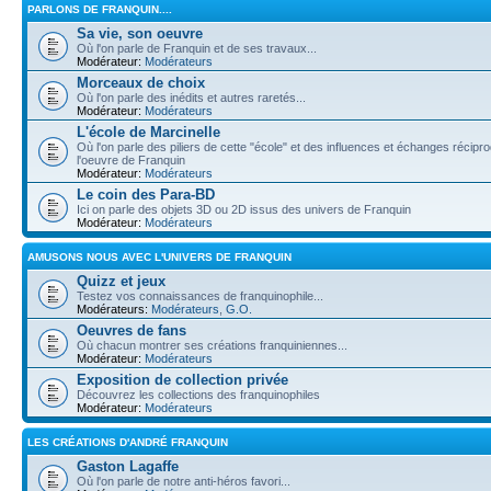
PARLONS DE FRANQUIN....
Sa vie, son oeuvre
Où l'on parle de Franquin et de ses travaux...
Modérateur:
Modérateurs
Morceaux de choix
Où l'on parle des inédits et autres raretés...
Modérateur:
Modérateurs
L'école de Marcinelle
Où l'on parle des piliers de cette "école" et des influences et échanges récip
l'oeuvre de Franquin
Modérateur:
Modérateurs
Le coin des Para-BD
Ici on parle des objets 3D ou 2D issus des univers de Franquin
Modérateur:
Modérateurs
AMUSONS NOUS AVEC L'UNIVERS DE FRANQUIN
Quizz et jeux
Testez vos connaissances de franquinophile...
Modérateurs:
Modérateurs
,
G.O.
Oeuvres de fans
Où chacun montrer ses créations franquiniennes...
Modérateur:
Modérateurs
Exposition de collection privée
Découvrez les collections des franquinophiles
Modérateur:
Modérateurs
LES CRÉATIONS D'ANDRÉ FRANQUIN
Gaston Lagaffe
Où l'on parle de notre anti-héros favori...