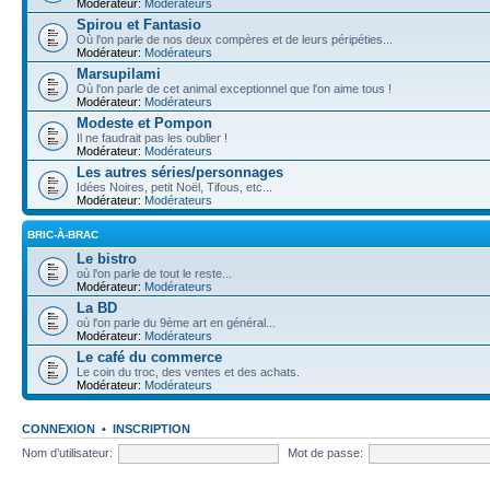
Modérateur:
Modérateurs
Spirou et Fantasio
Où l'on parle de nos deux compères et de leurs péripéties...
Modérateur:
Modérateurs
Marsupilami
Où l'on parle de cet animal exceptionnel que l'on aime tous !
Modérateur:
Modérateurs
Modeste et Pompon
Il ne faudrait pas les oublier !
Modérateur:
Modérateurs
Les autres séries/personnages
Idées Noires, petit Noël, Tifous, etc...
Modérateur:
Modérateurs
BRIC-À-BRAC
Le bistro
où l'on parle de tout le reste...
Modérateur:
Modérateurs
La BD
où l'on parle du 9ème art en général...
Modérateur:
Modérateurs
Le café du commerce
Le coin du troc, des ventes et des achats.
Modérateur:
Modérateurs
CONNEXION
•
INSCRIPTION
Nom d’utilisateur:
Mot de passe: