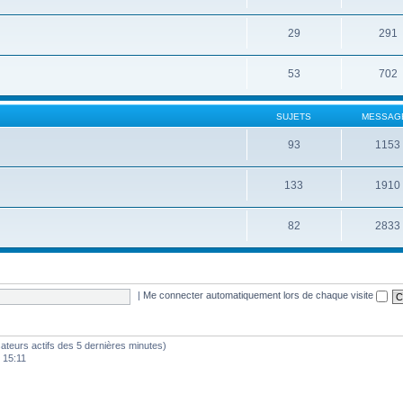
29
291
53
702
SUJETS
MESSAG
93
1153
133
1910
82
2833
|
Me connecter automatiquement lors de chaque visite
ilisateurs actifs des 5 dernières minutes)
 15:11