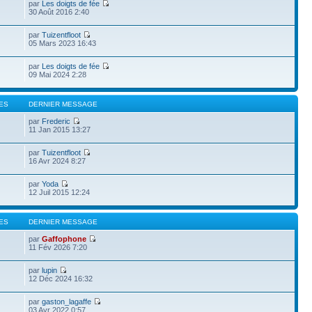
par
Les doigts de fée
30 Août 2016 2:40
par
Tuizentfloot
05 Mars 2023 16:43
par
Les doigts de fée
09 Mai 2024 2:28
ES
DERNIER MESSAGE
par
Frederic
11 Jan 2015 13:27
par
Tuizentfloot
16 Avr 2024 8:27
par
Yoda
12 Juil 2015 12:24
ES
DERNIER MESSAGE
par
Gaffophone
11 Fév 2026 7:20
par
lupin
12 Déc 2024 16:32
par
gaston_lagaffe
03 Avr 2022 0:57