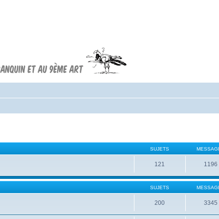
Forum FRANQUIN
Forum consacré à l'oeuvre d'André
Franquin et au 9ème art
SUJETS
MESSAG
121
1196
SUJETS
MESSAG
200
3345