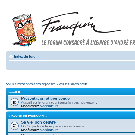
Index du forum
Voir les messages sans réponses
•
Voir les sujets actifs
ACCUEIL
Présentation et bienvenue
Accueil sur le forum et présentation des nouveaux...
Modérateur:
Modérateurs
PARLONS DE FRANQUIN....
Sa vie, son oeuvre
Où l'on parle de Franquin et de ses travaux...
Modérateur:
Modérateurs