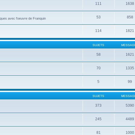
111
1638
53
858
roques avec l'oeuvre de Franquin
114
1821
SUJETS
MESSAG
58
1621
70
1335
5
99
SUJETS
MESSAG
373
5390
245
4489
81
1000