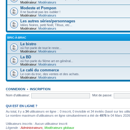
Modérateur:
Modérateurs
Modeste et Pompon
Il ne faudrait pas les oublier !
Modérateur:
Modérateurs
Les autres séries/personnages
Idées Noires, petit Noël, Tifous, etc...
Modérateur:
Modérateurs
BRIC-À-BRAC
Le bistro
où l'on parle de tout le reste...
Modérateur:
Modérateurs
La BD
où l'on parle du 9ème art en général...
Modérateur:
Modérateurs
Le café du commerce
Le coin du troc, des ventes et des achats.
Modérateur:
Modérateurs
CONNEXION
•
INSCRIPTION
Nom d’utilisateur:
Mot de passe:
QUI EST EN LIGNE ?
Au total, il y a
34
utilisateurs en ligne :: 0 inscrit, 0 invisible et 34 invités (basé sur les ut
Le nombre maximum d’utilisateurs en ligne simultanément a été de
4976
le 04 Mars 2026
Utilisateurs inscrits : Aucun utilisateur inscrit
Légende :
Administrateurs
,
Modérateurs globaux