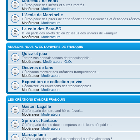
Morceaux de choix
Où l'on parle des inédits et autres raretés...
Modérateur:
Modérateurs
L'école de Marcinelle
Où l'on parle des piliers de cette "école" et des influences et échanges récip
Modérateur:
Modérateurs
Le coin des Para-BD
Ici on parle des objets 3D ou 2D issus des univers de Franquin
Modérateur:
Modérateurs
AMUSONS NOUS AVEC L'UNIVERS DE FRANQUIN
Quizz et jeux
Testez vos connaissances de franquinophile...
Modérateurs:
Modérateurs
,
G.O.
Oeuvres de fans
Où chacun montrer ses créations franquiniennes...
Modérateur:
Modérateurs
Exposition de collection privée
Découvrez les collections des franquinophiles
Modérateur:
Modérateurs
LES CRÉATIONS D'ANDRÉ FRANQUIN
Gaston Lagaffe
Où l'on parle de notre anti-héros favori...
Modérateur:
Modérateurs
Spirou et Fantasio
Où l'on parle de nos deux compères et de leurs péripéties...
Modérateur:
Modérateurs
Marsupilami
Où l'on parle de cet animal exceptionnel que l'on aime tous !