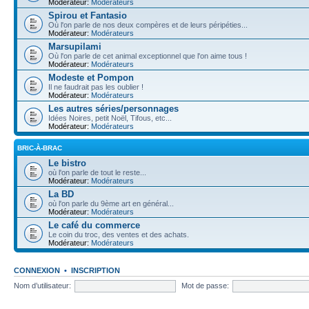
Modérateur:
Modérateurs
Spirou et Fantasio
Où l'on parle de nos deux compères et de leurs péripéties...
Modérateur:
Modérateurs
Marsupilami
Où l'on parle de cet animal exceptionnel que l'on aime tous !
Modérateur:
Modérateurs
Modeste et Pompon
Il ne faudrait pas les oublier !
Modérateur:
Modérateurs
Les autres séries/personnages
Idées Noires, petit Noël, Tifous, etc...
Modérateur:
Modérateurs
BRIC-À-BRAC
Le bistro
où l'on parle de tout le reste...
Modérateur:
Modérateurs
La BD
où l'on parle du 9ème art en général...
Modérateur:
Modérateurs
Le café du commerce
Le coin du troc, des ventes et des achats.
Modérateur:
Modérateurs
CONNEXION
•
INSCRIPTION
Nom d’utilisateur:
Mot de passe: