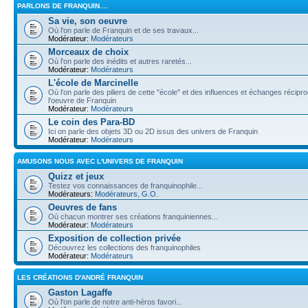
PARLONS DE FRANQUIN....
Sa vie, son oeuvre
Où l'on parle de Franquin et de ses travaux...
Modérateur:
Modérateurs
Morceaux de choix
Où l'on parle des inédits et autres raretés...
Modérateur:
Modérateurs
L'école de Marcinelle
Où l'on parle des piliers de cette "école" et des influences et échanges récip
l'oeuvre de Franquin
Modérateur:
Modérateurs
Le coin des Para-BD
Ici on parle des objets 3D ou 2D issus des univers de Franquin
Modérateur:
Modérateurs
AMUSONS NOUS AVEC L'UNIVERS DE FRANQUIN
Quizz et jeux
Testez vos connaissances de franquinophile...
Modérateurs:
Modérateurs
,
G.O.
Oeuvres de fans
Où chacun montrer ses créations franquiniennes...
Modérateur:
Modérateurs
Exposition de collection privée
Découvrez les collections des franquinophiles
Modérateur:
Modérateurs
LES CRÉATIONS D'ANDRÉ FRANQUIN
Gaston Lagaffe
Où l'on parle de notre anti-héros favori...