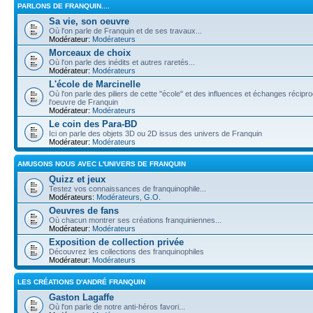
PARLONS DE FRANQUIN....
Sa vie, son oeuvre
Où l'on parle de Franquin et de ses travaux...
Modérateur:
Modérateurs
Morceaux de choix
Où l'on parle des inédits et autres raretés...
Modérateur:
Modérateurs
L'école de Marcinelle
Où l'on parle des piliers de cette "école" et des influences et échanges récip
l'oeuvre de Franquin
Modérateur:
Modérateurs
Le coin des Para-BD
Ici on parle des objets 3D ou 2D issus des univers de Franquin
Modérateur:
Modérateurs
AMUSONS NOUS AVEC L'UNIVERS DE FRANQUIN
Quizz et jeux
Testez vos connaissances de franquinophile...
Modérateurs:
Modérateurs
,
G.O.
Oeuvres de fans
Où chacun montrer ses créations franquiniennes...
Modérateur:
Modérateurs
Exposition de collection privée
Découvrez les collections des franquinophiles
Modérateur:
Modérateurs
LES CRÉATIONS D'ANDRÉ FRANQUIN
Gaston Lagaffe
Où l'on parle de notre anti-héros favori...