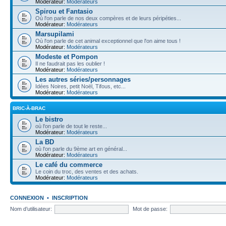
Modérateur:
Modérateurs
Spirou et Fantasio
Où l'on parle de nos deux compères et de leurs péripéties...
Modérateur:
Modérateurs
Marsupilami
Où l'on parle de cet animal exceptionnel que l'on aime tous !
Modérateur:
Modérateurs
Modeste et Pompon
Il ne faudrait pas les oublier !
Modérateur:
Modérateurs
Les autres séries/personnages
Idées Noires, petit Noël, Tifous, etc...
Modérateur:
Modérateurs
BRIC-À-BRAC
Le bistro
où l'on parle de tout le reste...
Modérateur:
Modérateurs
La BD
où l'on parle du 9ème art en général...
Modérateur:
Modérateurs
Le café du commerce
Le coin du troc, des ventes et des achats.
Modérateur:
Modérateurs
CONNEXION
•
INSCRIPTION
Nom d’utilisateur:
Mot de passe: