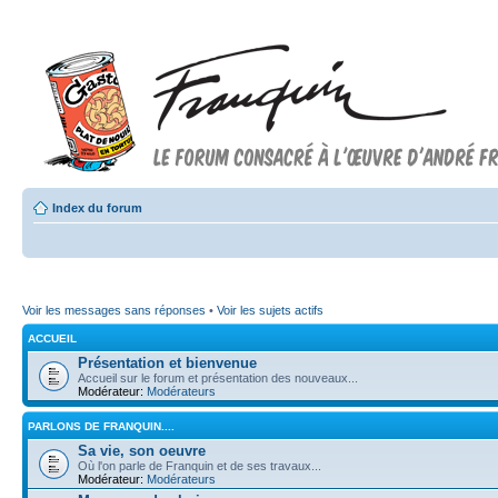
Index du forum
Voir les messages sans réponses
•
Voir les sujets actifs
ACCUEIL
Présentation et bienvenue
Accueil sur le forum et présentation des nouveaux...
Modérateur:
Modérateurs
PARLONS DE FRANQUIN....
Sa vie, son oeuvre
Où l'on parle de Franquin et de ses travaux...
Modérateur:
Modérateurs