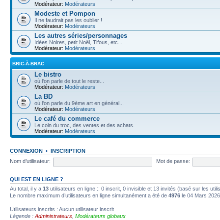
Modérateur:
Modérateurs
Modeste et Pompon
Il ne faudrait pas les oublier !
Modérateur:
Modérateurs
Les autres séries/personnages
Idées Noires, petit Noël, Tifous, etc...
Modérateur:
Modérateurs
BRIC-À-BRAC
Le bistro
où l'on parle de tout le reste...
Modérateur:
Modérateurs
La BD
où l'on parle du 9ème art en général...
Modérateur:
Modérateurs
Le café du commerce
Le coin du troc, des ventes et des achats.
Modérateur:
Modérateurs
CONNEXION
•
INSCRIPTION
Nom d’utilisateur:
Mot de passe:
QUI EST EN LIGNE ?
Au total, il y a
13
utilisateurs en ligne :: 0 inscrit, 0 invisible et 13 invités (basé sur les ut
Le nombre maximum d’utilisateurs en ligne simultanément a été de
4976
le 04 Mars 2026
Utilisateurs inscrits : Aucun utilisateur inscrit
Légende :
Administrateurs
,
Modérateurs globaux