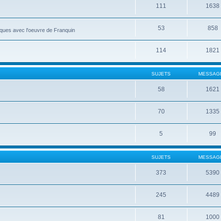
111
1638
53
858
roques avec l'oeuvre de Franquin
114
1821
SUJETS
MESSAG
58
1621
70
1335
5
99
SUJETS
MESSAG
373
5390
245
4489
81
1000