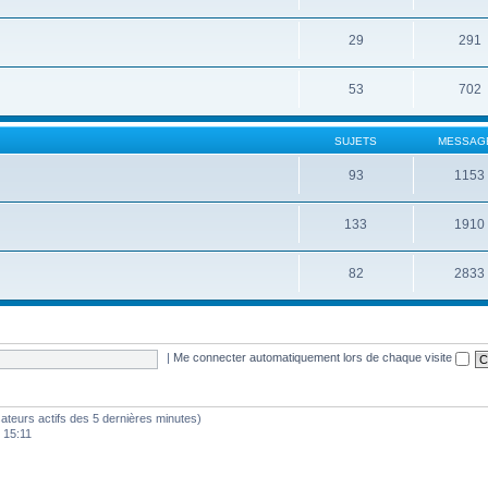
29
291
53
702
SUJETS
MESSAG
93
1153
133
1910
82
2833
|
Me connecter automatiquement lors de chaque visite
ilisateurs actifs des 5 dernières minutes)
 15:11