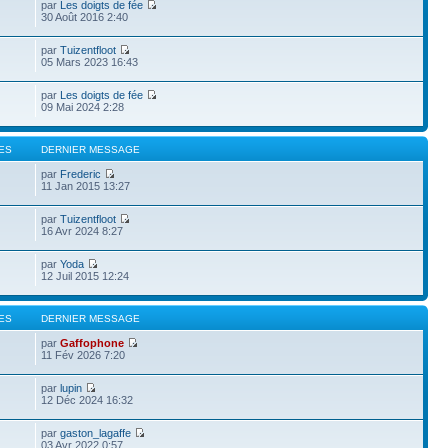
par
Les doigts de fée
30 Août 2016 2:40
par
Tuizentfloot
05 Mars 2023 16:43
par
Les doigts de fée
09 Mai 2024 2:28
ES
DERNIER MESSAGE
par
Frederic
11 Jan 2015 13:27
par
Tuizentfloot
16 Avr 2024 8:27
par
Yoda
12 Juil 2015 12:24
ES
DERNIER MESSAGE
par
Gaffophone
11 Fév 2026 7:20
par
lupin
12 Déc 2024 16:32
par
gaston_lagaffe
03 Avr 2022 0:57