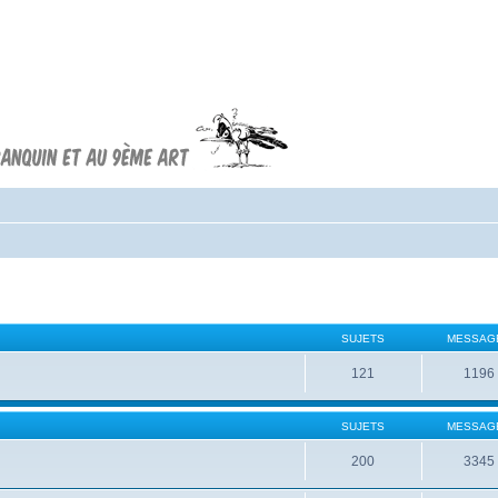
Forum FRANQUIN
Forum consacré à l'oeuvre d'André
Franquin et au 9ème art
SUJETS
MESSAG
121
1196
SUJETS
MESSAG
200
3345