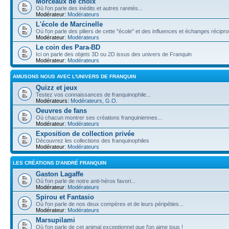
Morceaux de choix
Où l'on parle des inédits et autres raretés...
Modérateur:
Modérateurs
L'école de Marcinelle
Où l'on parle des piliers de cette "école" et des influences et échanges récip
Modérateur:
Modérateurs
Le coin des Para-BD
Ici on parle des objets 3D ou 2D issus des univers de Franquin
Modérateur:
Modérateurs
AMUSONS NOUS AVEC L'UNIVERS DE FRANQUIN
Quizz et jeux
Testez vos connaissances de franquinophile...
Modérateurs:
Modérateurs
,
G.O.
Oeuvres de fans
Où chacun montrer ses créations franquiniennes...
Modérateur:
Modérateurs
Exposition de collection privée
Découvrez les collections des franquinophiles
Modérateur:
Modérateurs
LES CRÉATIONS D'ANDRÉ FRANQUIN
Gaston Lagaffe
Où l'on parle de notre anti-héros favori...
Modérateur:
Modérateurs
Spirou et Fantasio
Où l'on parle de nos deux compères et de leurs péripéties...
Modérateur:
Modérateurs
Marsupilami
Où l'on parle de cet animal exceptionnel que l'on aime tous !