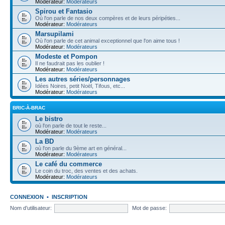
Modérateur:
Modérateurs
Spirou et Fantasio
Où l'on parle de nos deux compères et de leurs péripéties...
Modérateur:
Modérateurs
Marsupilami
Où l'on parle de cet animal exceptionnel que l'on aime tous !
Modérateur:
Modérateurs
Modeste et Pompon
Il ne faudrait pas les oublier !
Modérateur:
Modérateurs
Les autres séries/personnages
Idées Noires, petit Noël, Tifous, etc...
Modérateur:
Modérateurs
BRIC-À-BRAC
Le bistro
où l'on parle de tout le reste...
Modérateur:
Modérateurs
La BD
où l'on parle du 9ème art en général...
Modérateur:
Modérateurs
Le café du commerce
Le coin du troc, des ventes et des achats.
Modérateur:
Modérateurs
CONNEXION
•
INSCRIPTION
Nom d’utilisateur:
Mot de passe: