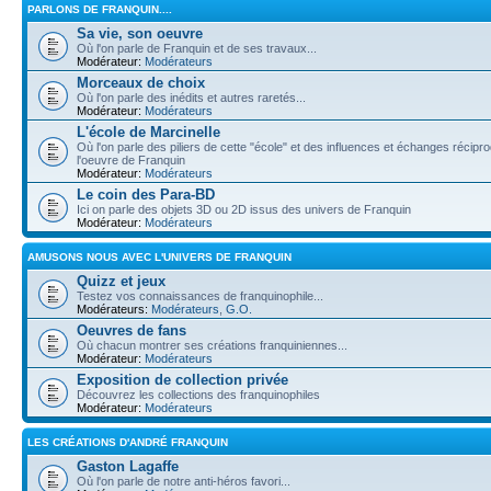
PARLONS DE FRANQUIN....
Sa vie, son oeuvre
Où l'on parle de Franquin et de ses travaux...
Modérateur:
Modérateurs
Morceaux de choix
Où l'on parle des inédits et autres raretés...
Modérateur:
Modérateurs
L'école de Marcinelle
Où l'on parle des piliers de cette "école" et des influences et échanges récip
l'oeuvre de Franquin
Modérateur:
Modérateurs
Le coin des Para-BD
Ici on parle des objets 3D ou 2D issus des univers de Franquin
Modérateur:
Modérateurs
AMUSONS NOUS AVEC L'UNIVERS DE FRANQUIN
Quizz et jeux
Testez vos connaissances de franquinophile...
Modérateurs:
Modérateurs
,
G.O.
Oeuvres de fans
Où chacun montrer ses créations franquiniennes...
Modérateur:
Modérateurs
Exposition de collection privée
Découvrez les collections des franquinophiles
Modérateur:
Modérateurs
LES CRÉATIONS D'ANDRÉ FRANQUIN
Gaston Lagaffe
Où l'on parle de notre anti-héros favori...