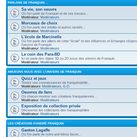
PARLONS DE FRANQUIN....
Sa vie, son oeuvre
Où l'on parle de Franquin et de ses travaux...
Modérateur:
Modérateurs
Morceaux de choix
Où l'on parle des inédits et autres raretés...
Modérateur:
Modérateurs
L'école de Marcinelle
Où l'on parle des piliers de cette "école" et des influences et échanges récip
l'oeuvre de Franquin
Modérateur:
Modérateurs
Le coin des Para-BD
Ici on parle des objets 3D ou 2D issus des univers de Franquin
Modérateur:
Modérateurs
AMUSONS NOUS AVEC L'UNIVERS DE FRANQUIN
Quizz et jeux
Testez vos connaissances de franquinophile...
Modérateurs:
Modérateurs
,
G.O.
Oeuvres de fans
Où chacun montrer ses créations franquiniennes...
Modérateur:
Modérateurs
Exposition de collection privée
Découvrez les collections des franquinophiles
Modérateur:
Modérateurs
LES CRÉATIONS D'ANDRÉ FRANQUIN
Gaston Lagaffe
Où l'on parle de notre anti-héros favori...