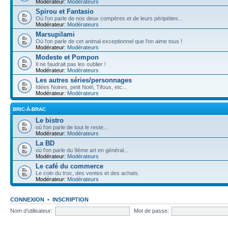
Modérateur:
Modérateurs
Spirou et Fantasio
Où l'on parle de nos deux compères et de leurs péripéties...
Modérateur:
Modérateurs
Marsupilami
Où l'on parle de cet animal exceptionnel que l'on aime tous !
Modérateur:
Modérateurs
Modeste et Pompon
Il ne faudrait pas les oublier !
Modérateur:
Modérateurs
Les autres séries/personnages
Idées Noires, petit Noël, Tifous, etc...
Modérateur:
Modérateurs
BRIC-À-BRAC
Le bistro
où l'on parle de tout le reste...
Modérateur:
Modérateurs
La BD
où l'on parle du 9ème art en général...
Modérateur:
Modérateurs
Le café du commerce
Le coin du troc, des ventes et des achats.
Modérateur:
Modérateurs
CONNEXION
•
INSCRIPTION
Nom d’utilisateur:
Mot de passe: