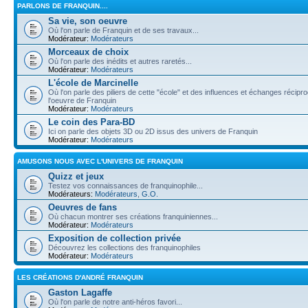
PARLONS DE FRANQUIN....
Sa vie, son oeuvre
Où l'on parle de Franquin et de ses travaux...
Modérateur:
Modérateurs
Morceaux de choix
Où l'on parle des inédits et autres raretés...
Modérateur:
Modérateurs
L'école de Marcinelle
Où l'on parle des piliers de cette "école" et des influences et échanges récip
l'oeuvre de Franquin
Modérateur:
Modérateurs
Le coin des Para-BD
Ici on parle des objets 3D ou 2D issus des univers de Franquin
Modérateur:
Modérateurs
AMUSONS NOUS AVEC L'UNIVERS DE FRANQUIN
Quizz et jeux
Testez vos connaissances de franquinophile...
Modérateurs:
Modérateurs
,
G.O.
Oeuvres de fans
Où chacun montrer ses créations franquiniennes...
Modérateur:
Modérateurs
Exposition de collection privée
Découvrez les collections des franquinophiles
Modérateur:
Modérateurs
LES CRÉATIONS D'ANDRÉ FRANQUIN
Gaston Lagaffe
Où l'on parle de notre anti-héros favori...