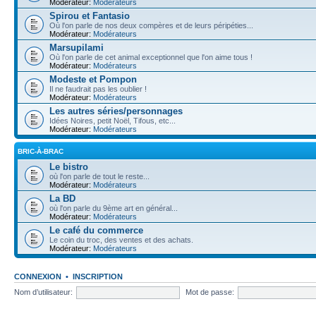
Modérateur:
Modérateurs
Spirou et Fantasio
Où l'on parle de nos deux compères et de leurs péripéties...
Modérateur:
Modérateurs
Marsupilami
Où l'on parle de cet animal exceptionnel que l'on aime tous !
Modérateur:
Modérateurs
Modeste et Pompon
Il ne faudrait pas les oublier !
Modérateur:
Modérateurs
Les autres séries/personnages
Idées Noires, petit Noël, Tifous, etc...
Modérateur:
Modérateurs
BRIC-À-BRAC
Le bistro
où l'on parle de tout le reste...
Modérateur:
Modérateurs
La BD
où l'on parle du 9ème art en général...
Modérateur:
Modérateurs
Le café du commerce
Le coin du troc, des ventes et des achats.
Modérateur:
Modérateurs
CONNEXION
•
INSCRIPTION
Nom d’utilisateur:
Mot de passe: