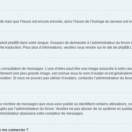
été mais que l’heure est encore erronée, alors l’heure de l’horloge du serveur est inc
traduit phpBB dans votre langue. Essayez de demander à l’administrateur du forum s’i
elle traduction. Pour plus d’informations, veuillez vous rendre sur le site de phpBB.
la consultation de messages. L’une d’elles peut être une image associée à votre ran
uellement une plus grande image, est connue sous le nom d’avatar et est généraleme
position. Si vous ne pouvez pas utiliser d’avatars, contactez l’administrateur du for
 le nombre de messages que vous avez publié ou identifient certains utilisateurs, c
réglés par l’administrateur du forum. Veuillez ne pas abuser de ce système en publ
dministrateur abaissera votre compteur de messages.
 de me connecter ?