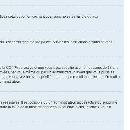
ctivez cette option en cochant
Oui
, vous ne serez visible qu’aux
 sur
J’ai perdu mon mot de passe
. Suivez les instructions et vous devriez
t de la COPPA est activé et que vous avez spécifié avoir en dessous de 13 ans
activées, par vous-même ou par un administrateur, avant que vous puissiez
e-mail, vous avez pu avoir spécifié une adresse e-mail incorrecte ou l’e-mail a
dministrateur.
uis réessayez. Il est possible qu’un administrateur ait désactivé ou supprimé
e la taille de la base de données. Si tel était le cas, inscrivez-vous à