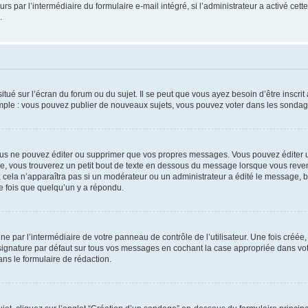
urs par l’intermédiaire du formulaire e-mail intégré, si l’administrateur a activé cet
.
tué sur l’écran du forum ou du sujet. Il se peut que vous ayez besoin d’être inscri
mple : vous pouvez publier de nouveaux sujets, vous pouvez voter dans les sondage
us ne pouvez éditer ou supprimer que vos propres messages. Vous pouvez éditer u
, vous trouverez un petit bout de texte en dessous du message lorsque vous reven
; cela n’apparaîtra pas si un modérateur ou un administrateur a édité le message, bi
 fois que quelqu’un y a répondu.
e par l’intermédiaire de votre panneau de contrôle de l’utilisateur. Une fois créé
ignature par défaut sur tous vos messages en cochant la case appropriée dans votre
ns le formulaire de rédaction.