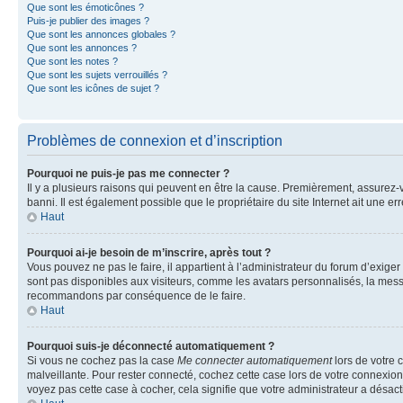
Que sont les émoticônes ?
Puis-je publier des images ?
Que sont les annonces globales ?
Que sont les annonces ?
Que sont les notes ?
Que sont les sujets verrouillés ?
Que sont les icônes de sujet ?
Problèmes de connexion et d’inscription
Pourquoi ne puis-je pas me connecter ?
Il y a plusieurs raisons qui peuvent en être la cause. Premièrement, assurez-vo
banni. Il est également possible que le propriétaire du site Internet ait une err
Haut
Pourquoi ai-je besoin de m’inscrire, après tout ?
Vous pouvez ne pas le faire, il appartient à l’administrateur du forum d’exig
sont pas disponibles aux visiteurs, comme les avatars personnalisés, la messag
recommandons par conséquence de le faire.
Haut
Pourquoi suis-je déconnecté automatiquement ?
Si vous ne cochez pas la case
Me connecter automatiquement
lors de votre 
malveillante. Pour rester connecté, cochez cette case lors de votre connexio
voyez pas cette case à cocher, cela signifie que votre administrateur a désacti