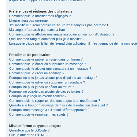
À quoi sert “Supprimer tous les cookies du forum” ?
Préférences et réglages des utilisateurs
Comment puis-je modifier mes réglages ?
L’heure n’est pas correcte !
J’ai modifié le fuseau horaire et l’heure n’est toujours pas correcte !
Ma langue n’apparaît pas dans la liste !
Comment puis-je afficher une image associée à mon nom d’utilisateur ?
Quel est mon rang et comment puis-je le modifier ?
Lorsque je clique sur le lien de l’e-mail d’un utilisateur, il m’est demandé de me connect
Problèmes de publication
Comment puis-je publier un sujet dans un forum ?
Comment puis-je éditer ou supprimer un message ?
Comment puis-je ajouter une signature à un message ?
Comment puis-je créer un sondage ?
Pourquoi ne puis-je pas ajouter plus d’options au sondage ?
Comment puis-je éditer ou supprimer un sondage ?
Pourquoi ne puis-je pas accéder au forum ?
Pourquoi ne puis-je pas ajouter de pièces jointes ?
Pourquoi ai-je reçu un avertissement ?
Comment puis-je rapporter des messages à un modérateur ?
Qu’est-ce le bouton “Sauvegarder” lors de la rédaction d’un sujet ?
Pourquoi mon message a-t-il besoin d’être approuvé ?
Comment puis-je remonter mes sujets ?
Mise en forme et types de sujets
Qu’est-ce que le BBCode ?
Puis-je utiliser de l’HTML ?