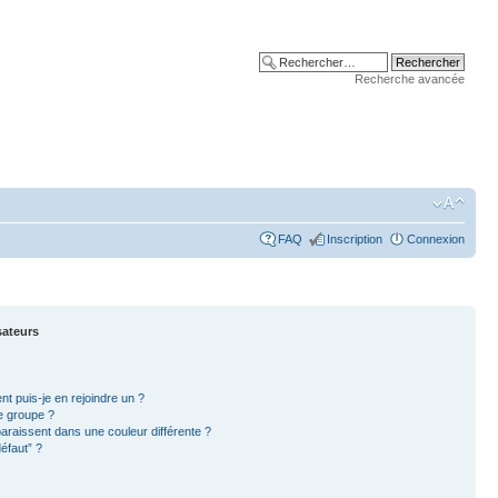
Recherche avancée
FAQ
Inscription
Connexion
sateurs
nt puis-je en rejoindre un ?
e groupe ?
paraissent dans une couleur différente ?
éfaut” ?