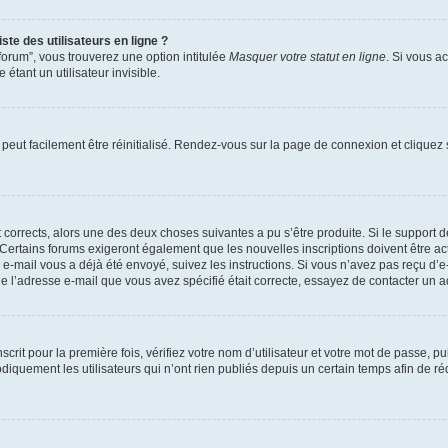
te des utilisateurs en ligne ?
forum”, vous trouverez une option intitulée
Masquer votre statut en ligne
. Si vous a
ant un utilisateur invisible.
peut facilement être réinitialisé. Rendez-vous sur la page de connexion et cliquez
nt corrects, alors une des deux choses suivantes a pu s’être produite. Si le suppor
u. Certains forums exigeront également que les nouvelles inscriptions doivent être 
 un e-mail vous a déjà été envoyé, suivez les instructions. Si vous n’avez pas reçu d’
e l’adresse e-mail que vous avez spécifié était correcte, essayez de contacter un a
crit pour la première fois, vérifiez votre nom d’utilisateur et votre mot de passe, p
ement les utilisateurs qui n’ont rien publiés depuis un certain temps afin de réduir