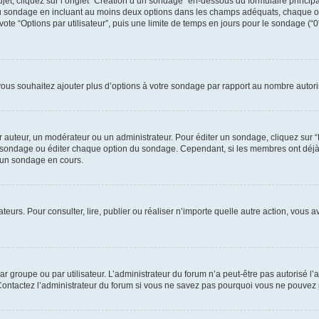
t, cliquez sur l’onglet “Création d’un sondage” en-dessous du formulaire principal 
e du sondage en incluant au moins deux options dans les champs adéquats, chaque o
ote “Options par utilisateur”, puis une limite de temps en jours pour le sondage (“0” 
 vous souhaitez ajouter plus d’options à votre sondage par rapport au nombre autori
uteur, un modérateur ou un administrateur. Pour éditer un sondage, cliquez sur “Éd
 le sondage ou éditer chaque option du sondage. Cependant, si les membres ont déj
’un sondage en cours.
isateurs. Pour consulter, lire, publier ou réaliser n’importe quelle autre action, v
r groupe ou par utilisateur. L’administrateur du forum n’a peut-être pas autorisé l’
 Contactez l’administrateur du forum si vous ne savez pas pourquoi vous ne pouvez 