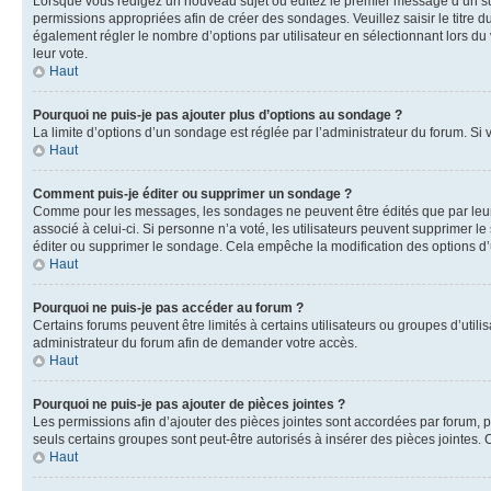
Lorsque vous rédigez un nouveau sujet ou éditez le premier message d’un suje
permissions appropriées afin de créer des sondages. Veuillez saisir le titr
également régler le nombre d’options par utilisateur en sélectionnant lors du v
leur vote.
Haut
Pourquoi ne puis-je pas ajouter plus d’options au sondage ?
La limite d’options d’un sondage est réglée par l’administrateur du forum. Si
Haut
Comment puis-je éditer ou supprimer un sondage ?
Comme pour les messages, les sondages ne peuvent être édités que par leur a
associé à celui-ci. Si personne n’a voté, les utilisateurs peuvent supprimer
éditer ou supprimer le sondage. Cela empêche la modification des options d
Haut
Pourquoi ne puis-je pas accéder au forum ?
Certains forums peuvent être limités à certains utilisateurs ou groupes d’util
administrateur du forum afin de demander votre accès.
Haut
Pourquoi ne puis-je pas ajouter de pièces jointes ?
Les permissions afin d’ajouter des pièces jointes sont accordées par forum, pa
seuls certains groupes sont peut-être autorisés à insérer des pièces jointes.
Haut