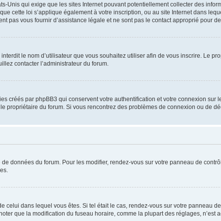
ats-Unis qui exige que les sites Internet pouvant potentiellement collecter des inf
que cette loi s’applique également à votre inscription, ou au site Internet dans leq
nt pas vous fournir d’assistance légale et ne sont pas le contact approprié pour 
u interdit le nom d’utilisateur que vous souhaitez utiliser afin de vous inscrire. Le pr
illez contacter l’administrateur du forum.
ies créés par phpBB3 qui conservent votre authentification et votre connexion sur le
par le propriétaire du forum. Si vous rencontrez des problèmes de connexion ou de d
se de données du forum. Pour les modifier, rendez-vous sur votre panneau de contrôle
es.
 de celui dans lequel vous êtes. Si tel était le cas, rendez-vous sur votre panneau de 
er que la modification du fuseau horaire, comme la plupart des réglages, n’est access