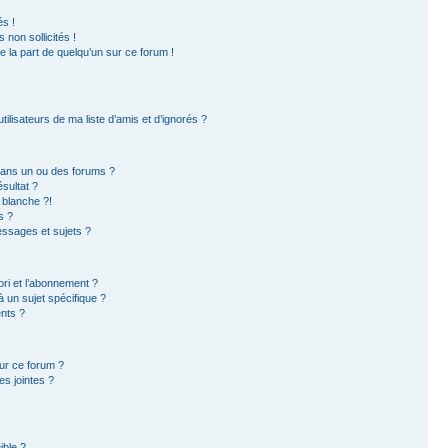
s !
non sollicités !
e la part de quelqu’un sur ce forum !
ilisateurs de ma liste d’amis et d’ignorés ?
dans un ou des forums ?
sultat ?
 blanche ?!
s ?
ssages et sujets ?
ori et l’abonnement ?
 un sujet spécifique ?
nts ?
sur ce forum ?
s jointes ?
ible ?