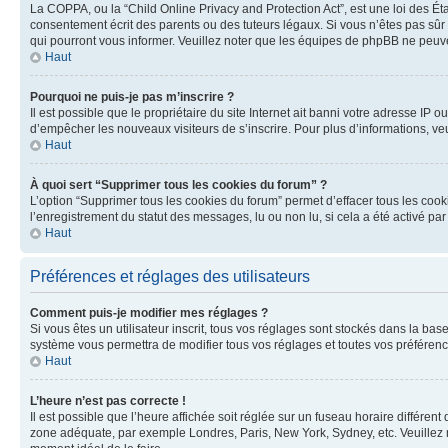
La COPPA, ou la “Child Online Privacy and Protection Act”, est une loi des Ét
consentement écrit des parents ou des tuteurs légaux. Si vous n’êtes pas sûr 
qui pourront vous informer. Veuillez noter que les équipes de phpBB ne peuve
Haut
Pourquoi ne puis-je pas m’inscrire ?
Il est possible que le propriétaire du site Internet ait banni votre adresse IP o
d’empêcher les nouveaux visiteurs de s’inscrire. Pour plus d’informations, veu
Haut
À quoi sert “Supprimer tous les cookies du forum” ?
L’option “Supprimer tous les cookies du forum” permet d’effacer tous les cook
l’enregistrement du statut des messages, lu ou non lu, si cela a été activé 
Haut
Préférences et réglages des utilisateurs
Comment puis-je modifier mes réglages ?
Si vous êtes un utilisateur inscrit, tous vos réglages sont stockés dans la ba
système vous permettra de modifier tous vos réglages et toutes vos préférenc
Haut
L’heure n’est pas correcte !
Il est possible que l’heure affichée soit réglée sur un fuseau horaire différent
zone adéquate, par exemple Londres, Paris, New York, Sydney, etc. Veuillez not