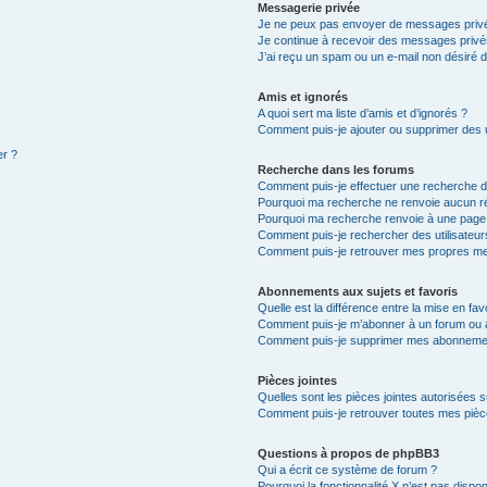
Messagerie privée
Je ne peux pas envoyer de messages privé
Je continue à recevoir des messages privés 
J’ai reçu un spam ou un e-mail non désiré d
Amis et ignorés
A quoi sert ma liste d’amis et d’ignorés ?
Comment puis-je ajouter ou supprimer des ut
er ?
Recherche dans les forums
Comment puis-je effectuer une recherche 
Pourquoi ma recherche ne renvoie aucun ré
Pourquoi ma recherche renvoie à une page
Comment puis-je rechercher des utilisateur
Comment puis-je retrouver mes propres me
Abonnements aux sujets et favoris
Quelle est la différence entre la mise en fav
Comment puis-je m’abonner à un forum ou à
Comment puis-je supprimer mes abonneme
Pièces jointes
Quelles sont les pièces jointes autorisées 
Comment puis-je retrouver toutes mes pièce
Questions à propos de phpBB3
Qui a écrit ce système de forum ?
Pourquoi la fonctionnalité X n’est pas dispon