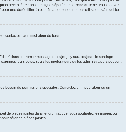
de rédaction ; si vous ne pouvez pas le voir, c’est que vous n’avez pas les
ption devant être dans une ligne séparée de la zone du texte. Vous pouvez
pour une durée illimité) et enfin autoriser ou non les utilisateurs à modifier
sé, contactez l’administrateur du forum.
iter” dans le premier message du sujet ; il y aura toujours le sondage
à exprimés leurs votes, seuls les modérateurs ou les administrateurs peuvent
ous avez besoin de permissions spéciales. Contactez un modérateur ou un
ajout de pièces jointes dans le forum auquel vous souhaitez les insérer, ou
pas insérer de pièces jointes.