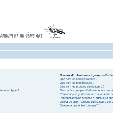
Forum FRANQUIN
Forum consacré à l'oeuvre d'André
Franquin et au 9ème art
Niveaux d’utilisateurs et groupes d’utili
Que sont les administrateurs ?
Que sont les modérateurs ?
Que sont les groupes d’utilisateurs ?
teurs en ligne ?
Où sont les groupes d’utilisateurs et comme
Comment puis-je devenir un responsable d
Pourquoi certains groupes d’utilisateurs ap
Qu’est-ce qu’un “Groupe d’utilisateurs par d
Qu’est-ce que le lien “L’équipe” ?